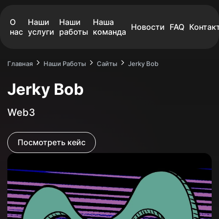
О
Наши
Наши
Наша
Новости
FAQ
Контак
нас
услуги
работы
команда
Главная
Наши Работы
Сайты
Jerky Bob
Jerky Bob
О НАС
О НАС
Web3
НАШИ УСЛУГИ
НАШИ УСЛУГИ
Посмотреть кейс
НАШИ РАБОТЫ
НАШИ РАБОТЫ
НАША КОМАНДА
НАША КОМАНДА
НОВОСТИ
НОВОСТИ