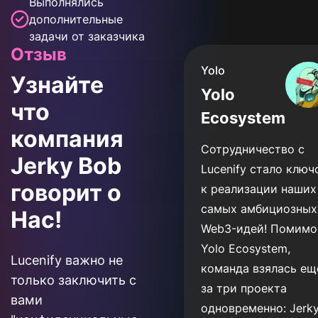
Выполнялись
дополнительные
задачи от заказчика
Отзыв
Yolo
Узнайте
Yolo
что
Ecosystem
компания
Сотрудничество с
Jerky Bob
Lucenify стало ключ
говорит о
к реализации наших
самых амбициозных
Нас!
Web3-идей! Помимо
Yolo Ecosystem,
Lucenify важно не
команда взялась ещ
только заключить с
за три проекта
вами
одновременно: Jerk