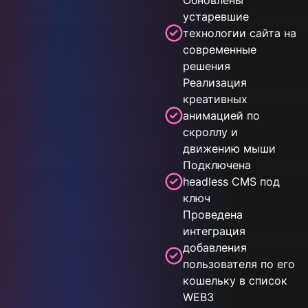
Обновлены
устаревшие
технологии сайта на
современные
решения
Реализация
креативных
анимацией по
скроллу и
движению мыши
Подключена
headless CMS под
ключ
Проведена
интеграция
добавления
пользователя по его
кошельку в список
WEB3